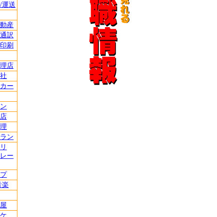
/運送
動産
通訳
印刷
理店
社
カー
ン
店
理
ラン
リ
レー
プ
音楽
屋
ケ