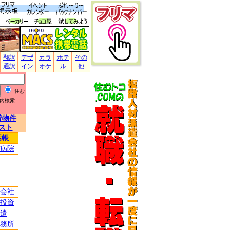
翻訳
デザ
カラ
ホテ
その
通訳
イン
オケ
ル
他
住む
内検索
貸物件
スト
話帳
病院
会社
投資
遣
務所