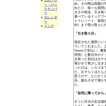
●
ぷれ～り
め、その間は両親の
～・バッ
れたり、様々な質問
クナンバ
きさや状況、引き取
ー
食べているドッグフ
●
カレンダ
トイレシート、食器
ー
州）まで受け取りに
●
リンク
「引き取り日」
指定された場所にい
ていてくれました。
Venmoで支払い。
照明）と数日分のド
き取った初日はホテ
寝かせて夜少し泣き
ったのは、シカゴま
た。おそらくほとん
思うので、とにかく
歩、疲れさせて寝か
た。
「自宅に帰ってから
すぐに仔犬の生活場
トイレ、食器、ベッ