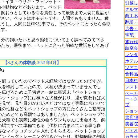
コ・イヌ・ウサギ・フェレット・
引越し
他小動物などがあります。ペット
クルマ
、飼おうとしている命を責任もって最後まで大切に世話が
商工不
ださい。ペットはオモチャでも、人間でもありません。種
翻訳・
違うし、人間にはOKな事でも、そのペットにとったら命取
広告・
ます。
宅配
自分の飼いたいと思う動物についてよく調べてみて下さ
旅行代
めたら、最後まで、ペットに合った的確な世話をしてあげ
航空会
レンタ
ホテル
【Sさんの体験談-2021年4月】
ツアコ
学」
食料品
日本料
を飼っていたのでペット未経験ではなかったのですが、
入を検討していたので、犬種が決まっていませんでし
レスト
を広げるために子供達と一緒に毎週末「ペットショッ
ベーカ
ペットショップには様々な犬種がおり、週が変われば犬
ー・ク
を見学、見た目のかわいさだけではなく実際に合わせて
プ
種の性格などをペットショップの方にたくさんご指導頂
ショッ
のためとても高額ではありましたが、ペットショップで
書店/
じ犬種でも実際に相性の会うワンちゃんに出会える。飼
美容院
の場ですべて準備できる（価格に含まれている事も多
ビデオ
要なマイクロチップを入れてもらえる。ペットショップ
インドッグトレーニング付きだったり、動物病院の初診
カラオ