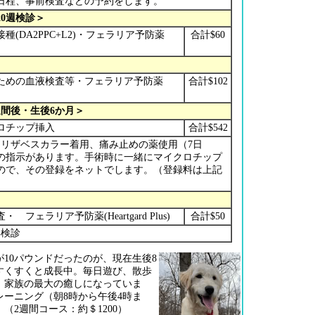
日程、事前検査などの予約をします。
20週検診＞
(DA2PPC+L2)・フェラリア予防薬
合計$60
ための血液検査等・フェラリア予防薬
合計$102
)
週間後・生後6か月＞
クロチップ挿入
合計$542
エリザベスカラー着用、痛み止めの薬使用（7日
の指示があります。手術時に一緒にマイクロチップ
ので、その登録をネットでします。（登録料は上記
フェラリア予防薬(Heartgard Plus)
合計$50
年検診
10パウンドだったのが、現在生後8
、すくすくと成長中。毎日遊び、散歩
、家族の最大の癒しになっていま
レーニング（朝8時から午後4時ま
（2週間コース：約＄1200）