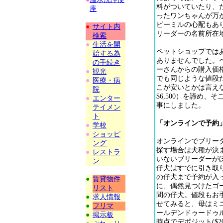
料がついていたり、
座
ったワンちゃんが万
ピーミルの心配もあ
●
サイト内
リーダーの名前所在
検索
●
生活を開
ペットショップでは
始する為
ありませんでした。
の手続き
ーさんからの購入価
●
観光
でも同じような値段
●
医療・病
こが安いとかは言えな
院
$6,500）を諦め
●
エンター
事にしました。
テイメン
ト
「オンラインで予約
●
学校
●
ショッピ
オンラインでブリー
ング
探す場合は犬種が決
●
レストラ
いないブリーダーが
ン
仔犬はすでに引き取
の仔犬まで予約が入
●
賃貸物件
に、偶然見つけたゴ
リスト
間の仔犬。値段もお手
●
求人情報
せてみると、母はミ
●
フリマ
ールデンドゥードゥ
●
掲示板
時点でデポジット($2