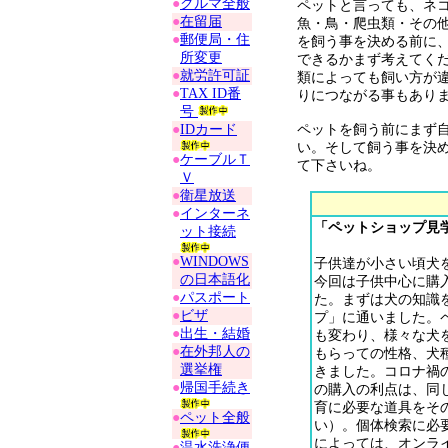
●
クルマ全般
ペットと言っても、ネ
●
在留届
魚・鳥・爬虫類・その
●
郵便局・住
を飼う事を決める前に
所変更
できるかまず考えてく
●
就労許可証
類によっても飼い方が
●
TAX ID番
りにつながる事もあり
号
●
IDカード
ペットを飼う前にまず
い。そして飼う事を決
●
ケーブルＴ
て下さいね。
Ｖ
●
衛星放送
●
インターネ
「ペットショップ見
ット接続
●
WINDOWS
子供達が小さい頃犬
の日本語化
今回は子供中心に購
●
パスポート
た。まずは犬の知識
●
ビザ
プ」に通いました。
●
出生・結婚
も変わり、様々な犬
●
在外邦人の
もらっての性格、犬
選挙権
きました。コロナ禍
●
帰国手続き
の購入の利点は、同
育に必要な道具をそ
●
ペット全般
い）。個体検索に必
によっては、オンラ
●
温水洗浄便