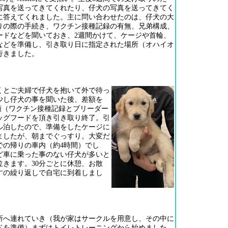
写真を送ってきてくれたり、仔犬の写真を送ってきてく
に答えてくれました。主に問い合わせたのは、仔犬の大
りの際の手続き、ワクチン接種記録の有無、兄弟構成、
ードなどを聞いておき、2週間かけて、ケージや首輪、
などを準備し、引き取り日に指定された場所（オハイオ
行きました。
くとご夫婦で仔犬を抱いて外で待っ
少し仔犬の事を聞いた後、差額を
書類（ワクチン接種記録とブリーダー
ッグフードを頂き引き取り終了。引
ル泊したので、準備をしたケージに
ましたが、朝までぐっすり。大変だ
での帰りの車内（約4時間）でし
ど車に乗った事のない仔犬が多いと
泣きます。30分ごとに休憩、お散
すの繰り返しで自宅に到着しまし
」
所へ連れていき（我が家はサークルを用意し、その中に
ドを準備）まずはトイレトレーニングから始めました。