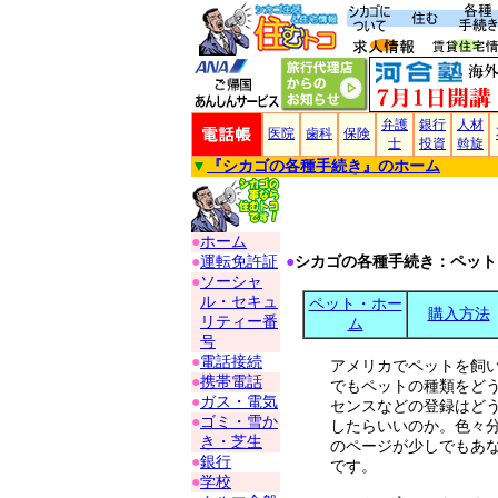
弁護
銀行
人材
医院
歯科
保険
士
投資
斡旋
▼
『
シカゴの各種手続き
』のホーム
●
ホーム
●
運転免許証
●
シカゴの各種手続き：ペット
●
ソーシャ
ル・セキュ
ペット・ホー
購入方法
リティー番
ム
号
●
電話接続
アメリカでペットを飼
●
携帯電話
でもペットの種類をど
●
ガス・電気
センスなどの登録はど
●
ゴミ・雪か
したらいいのか。色々
き・芝生
のページが少しでもあ
●
銀行
です。
●
学校