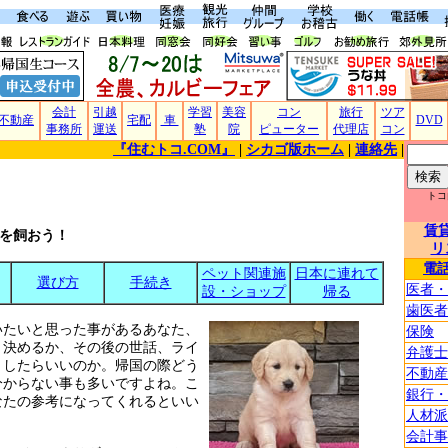
会計
引越
学習
美容
コン
旅行
ツア
不動産
宅配
車
DVD
事務所
運送
塾
院
ピューター
代理店
コン
『住むトコ.COM』
|
シカゴ版ホーム
|
連絡先
|
トコ
賃
を飼おう！
リ
電
ペット関連施
日本に連れて
選び方
手続き
医者・
設・ショップ
帰る
歯医者
いたいと思った事があるあなた、
保険
う決めるか、その後の世話、ライ
弁護士
うしたらいいのか。帰国の際どう
不動産
分からない事も多いですよね。こ
銀行・
なたの参考になってくれるといい
人材派
会計事