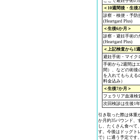
ここで避妊手術の
＜10週間後・生後
診察・検便・予防接種
(Heartgard Plus)
＜生後6か月＞
診察・避妊手術の
(Heartgard Plus
＜上記検査から1
避妊手術・マイ
手術から2週間は
間）、などの術後
を入れてもらえる
料金込み）
＜生後7か月＞
フェラリア血液検査・ 
次回検診は生後1
引き取った際は体重が
か月約35パウンド
し、たくさん食べて
す。今後はドッグト
で）に通う予定です。