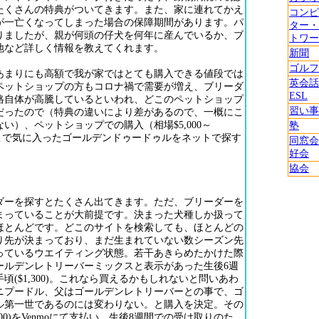
たくさんの特典がついてきます。また、家に連れてかえ
コンピ
が一亡くなってしまった場合の保障期間があります。パ
ター・
りましたが、親が何頭の仔犬を何年に産んでいるか、ブ
トワー
地など詳しく情報を教えてくれます。
新聞
ゴルフ
あまりにも高額で我が家ではとても購入できる値段では
英会話
ペットショップの方もコロナ禍で需要が増え、ブリーダ
ESL
格自体が高騰しているといわれ、どこのペットショップ
習い事
だったので（特典の違いにより差があるので、一概にこ
い）、ペットショップでの購入（相場$5,000～
塾
、そこで気に入ったゴールデンドゥードゥルをネットで探す
同窓会
好会
協会
」
ダーを探すとたくさん出てきます。ただ、ブリーダーを
まっていることが大前提です。決まった犬種しか扱って
ほとんどです。どこのサイトを検索しても、ほとんどの
り先が決まっており、まだ生まれていない数シーズン先
っているウエイティング状態。若干あきらめたかけた際
ールデンレトリーバーミックスと表示があった生後6週
頃($1,300)。これなら買えるかもしれないと問いあわ
ニプードル、父はゴールデンレトリーバーとの事で、ゴ
ル第一世であるのには変わりない。と購入を決定。その
00)をVenmoにて支払い。生後8週間での受け取りのた