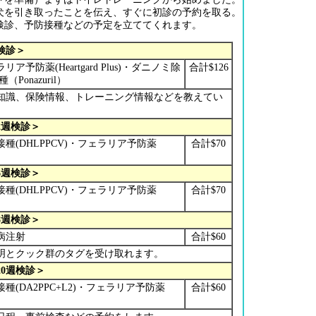
犬を引き取ったことを伝え、すぐに初診の予約を取る。
検診、予防接種などの予定を立ててくれます。
検診＞
予防薬(Heartgard Plus)・ダニノミ除
合計$126
種（Ponazuril）
知識、保険情報、トレーニング情報などを教えてい
2週検診＞
種(DHLPPCV)・フェラリア予防薬
合計$70
)
6週検診＞
種(DHLPPCV)・フェラリア予防薬
合計$70
)
8週検診＞
犬病注射
合計$60
明とクック群のタグを受け取れます。
20週検診＞
(DA2PPC+L2)・フェラリア予防薬
合計$60