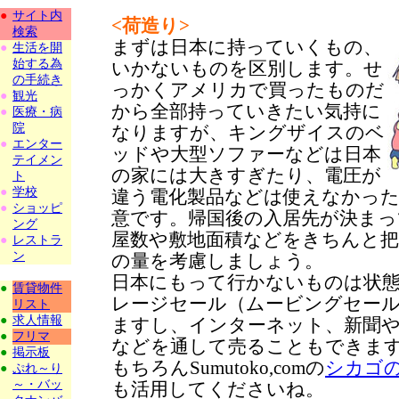
●
サイト内
<荷造り>
検索
まずは日本に持っていくもの、
●
生活を開
始する為
いかないものを区別します。せ
の手続き
っかくアメリカで買ったものだ
●
観光
から全部持っていきたい気持に
●
医療・病
院
なりますが、キングザイスのベ
●
エンター
ッドや大型ソファーなどは日本
テイメン
の家には大きすぎたり、電圧が
ト
●
学校
違う電化製品などは使えなかっ
●
ショッピ
意です。帰国後の入居先が決まっ
ング
屋数や敷地面積などをきちんと把
●
レストラ
ン
の量を考慮しましょう。
日本にもって行かないものは状
●
賃貸物件
レージセール（ムービングセー
リスト
●
求人情報
ますし、インターネット、新聞
●
フリマ
などを通して売ることもできま
●
掲示板
もちろんSumutoko,comの
シカゴ
●
ぷれ～り
～・バッ
も活用してくださいね。