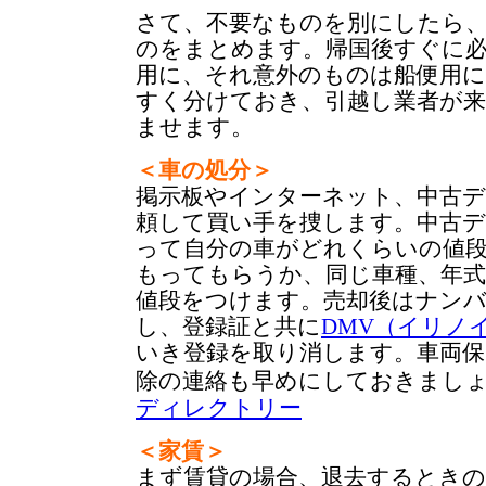
さて、不要なものを別にしたら
のをまとめます。帰国後すぐに
用に、それ意外のものは船便用
すく分けておき、引越し業者が
ませます。
＜車の処分＞
掲示板やインターネット、中古
頼して買い手を捜します。中古
って自分の車がどれくらいの値
もってもらうか、同じ車種、年
値段をつけます。売却後はナン
し、登録証と共に
DMV（イリノ
いき登録を取り消します。車両保
除の連絡も早めにしておきまし
ディレクトリー
＜
家賃＞
まず賃貸の場合、退去するときの