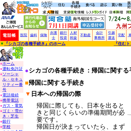
弁護
銀行
人材
会計
引越
医院
歯科
保険
不動産
宅配
士
投資
斡旋
事務所
運送
▼
『
シカゴの各種手続き
』のホーム
『住むト
●
ホーム
●
運転免許証
●
シカゴの各種手続き：帰国に関する
●
ソーシャ
ル・セキュ
■
帰国に関する手続き
リティー番
号
▼
日本への帰国の際
●
電話接続
●
携帯電話
帰国に際しても、日本を出ると
●
ガス・電気
●
ゴミ・雪か
きと同じくらいの準備期間が必
き・芝生
要です。
●
銀行
帰国日が決まっていたら、まず
●
学校