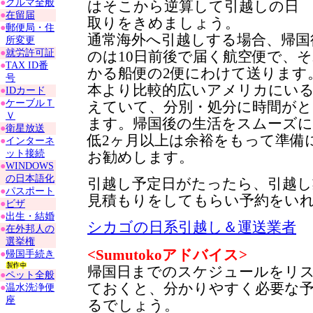
●
クルマ全般
はそこから逆算して引越しの日
●
在留届
取りをきめましょう。
●
郵便局・住
通常海外へ引越しする場合、帰国
所変更
●
就労許可証
のは10日前後で届く航空便で、そ
●
TAX ID番
かる船便の2便にわけて送ります
号
本より比較的広いアメリカにい
●
IDカード
●
ケーブルＴ
えていて、分別・処分に時間が
Ｖ
ます。帰国後の生活をスムーズ
●
衛星放送
低2ヶ月以上は余裕をもって準備
●
インターネ
ット接続
お勧めします。
●
WINDOWS
の日本語化
引越し予定日がたったら、引越し
●
パスポート
見積もりをしてもらい予約をい
●
ビザ
●
出生・結婚
シカゴの日系引越し＆運送業者
●
在外邦人の
選挙権
<
Sumutokoアドバイス>
●
帰国手続き
帰国日までのスケジュールをリ
●
ペット全般
ておくと、分かりやすく必要な
●
温水洗浄便
座
るでしょう。