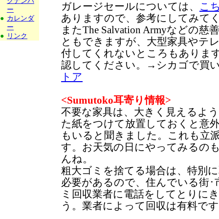
クナンバ
ガレージセールについては、
こ
ー
ありますので、参考にしてみて
●
カレンダ
ー
またThe Salvation Armyな
●
リンク
ともできますが、大型家具やテ
付してくれないところもありま
認してください。→シカゴで買
トア
<Sumutoko耳寄り情報>
不要な家具は、大きく見えるように“
た紙をつけて放置しておくと意
もいると聞きました。これも立
す。お天気の日にやってみるの
んね。
粗大ゴミを捨てる場合は、特別
必要があるので、住んでいる街･
ミ回収業者に電話をしてとりに
う。業者によって回収は有料です