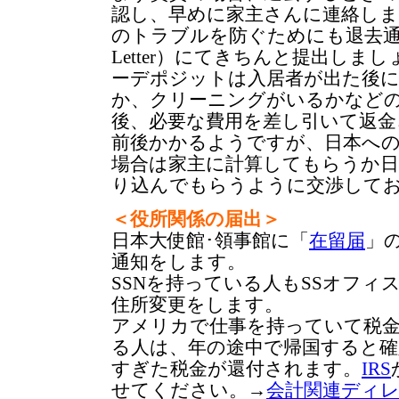
認し、早めに家主さんに連絡し
のトラブルを防ぐためにも退去通知（Ca
Letter）にてきちんと提出しま
ーデポジットは入居者が出た後
か、クリーニングがいるかなど
後、必要な費用を差し引いて返金
前後かかるようですが、日本へ
場合は家主に計算してもらうか日
り込んでもらうように交渉して
＜役所関係の届出＞
日本大使館･領事館に「
在留届
」
通知をします。
SSNを持っている人もSSオフィ
住所変更をします。
アメリカで仕事を持っていて税
る人は、年の途中で帰国すると確
すぎた税金が還付されます。
IRS
せてください。→
会計関連ディ