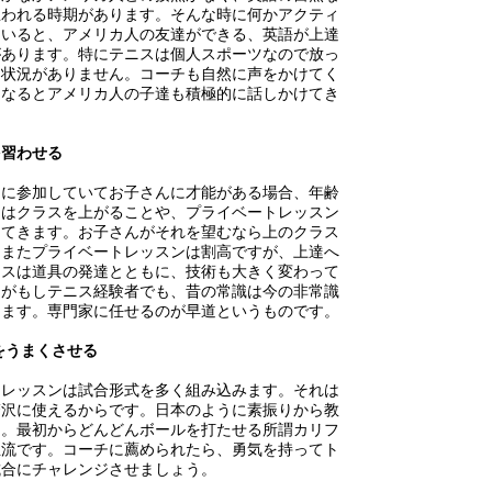
思われる時期があります。そんな時に何かアクティ
ていると、アメリカ人の友達ができる、英語が上達
があります。特にテニスは個人スポーツなので放っ
う状況がありません。コーチも自然に声をかけてく
になるとアメリカ人の子達も積極的に話しかけてき
を習わせる
ンに参加していてお子さんに才能がある場合、年齢
チはクラスを上がることや、プライベートレッスン
めてきます。お子さんがそれを望むなら上のクラス
。またプライベートレッスンは割高ですが、上達へ
ニスは道具の発達とともに、技術も大きく変わって
たがもしテニス経験者でも、昔の常識は今の非常識
ります。専門家に任せるのが早道というものです。
をうまくさせる
スレッスンは試合形式を多く組み込みます。それは
贅沢に使えるからです。日本のように素振りから教
ん。最初からどんどんボールを打たせる所謂カリフ
主流です。コーチに薦められたら、勇気を持ってト
試合にチャレンジさせましょう。