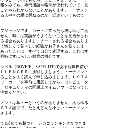
情報をみても、専門用語や略号が使われていて、見
のことやらわからないことがあります。トーナメン
ある人やその親に尋ねるのが、近道というもので
ルフジャッジです。コートに立ったら親は助けてあ
ません。時には英語がうまくないことを見透かされ
れる場合もありますし、チートされる場合もありま
いう悔しくて苦々しい経験がお子さんを強くしま
であったことは、すべて自分で処理する。これはす
と同時にすばらしい教育の機会です。
ベル（NOVICE、SATELITE)である程度自信が
ＡＬＬＥＮＧＥＲに挑戦しましょう。トーナメント
あることをよく読んで申し込みましょう。ＵＳＴＡ
ジットカードを事前に用意してから、コンピュータ
と、セキュリティの問題上タイムアウトになってし
ご注意ください。
ナメントは草トーというのがありません。あらゆる
ＵＳＴＡ認可で、たとえどんな小さいトーナメント
つきます。
で1試合でも勝つと、シカゴランキングがつきま