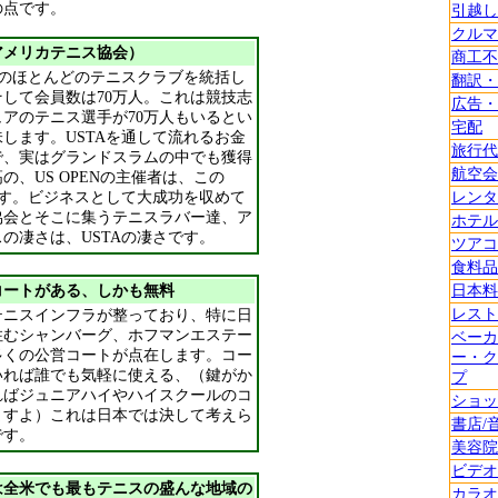
の点です。
引越し
クルマ
アメリカテニス協会）
商工不
米のほとんどのテニスクラブを統括し
翻訳・
して会員数は70万人。これは競技志
広告・
アのテニス選手が70万人もいるとい
宅配
します。USTAを通して流れるお金
旅行代
で、実はグランドスラムの中でも獲得
航空会
の、US OPENの主催者は、この
です。ビジネスとして大成功を収めて
レンタ
協会とそこに集うテニスラバー達、ア
ホテル
の凄さは、USTAの凄さです。
ツアコ
食料品
コートがある、しかも無料
日本料
レスト
テニスインフラが整っており、特に日
住むシャンバーグ、ホフマンエステー
ベーカ
多くの公営コートが点在します。コー
ー・ク
いれば誰でも気軽に使える、（鍵がか
プ
ればジュニアハイやハイスクールのコ
ショッ
ますよ）これは日本では決して考えら
書店/
です。
美容院
ビデオ
は全米でも最もテニスの盛んな地域の
カラオ