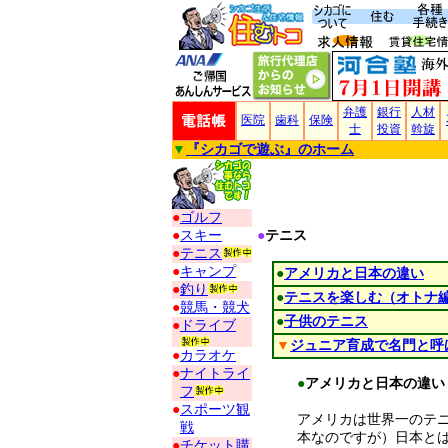
弁護
銀行
人材
医院
歯科
保険
士
投資
斡旋
▼
『シカゴで遊ぶ』のホーム
●
ゴルフ
●
スキー
●
テニス
●
テニス
●
キャンプ
●
アメリカと日本の違い
●
釣り
●
テニスを楽しむ（オトナ
●
競馬・競犬
●
子供のテニス
●
ドライブ
▼
ジュニア育成で名門と呼
●
カラオケ
●
ナイトライ
●
アメリカと日本の違い
フ
●
スポーツ観
アメリカは世界一のテ
戦
本なのですが）日本と
●
チケット購