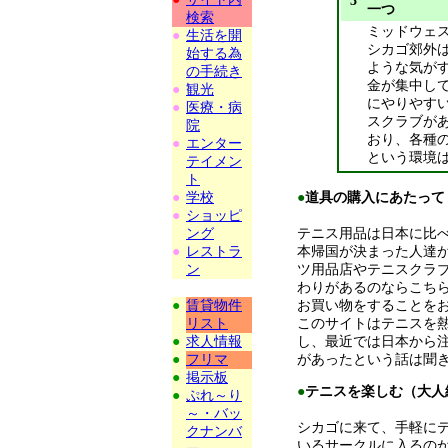
3
一つ
検索
ミッドウェ
●
生活を開
シカゴ郊外
始する為
ような気が
の手続き
金が集中し
●
観光
にやりやす
●
医療・病
スクラブが
院
おり、各種
●
エンター
という環境
テイメン
ト
●
学校
●
道具の購入にあたって
●
ショッピ
ング
テニス用品は日本に比
●
レストラ
本帰国が決まった人達
ン
ツ用品店やテニスクラ
わりがあるのならこち
●
賃貸物件
お買い物をすることを
リスト
このサイトはテニスを
●
求人情報
し、最近では日本から
●
フリマ
があったという話は聞
●
掲示板
●
テニスを楽しむ（大人
●
ぷれ～り
～・バッ
シカゴに来て、手軽に
クナンバ
いるサークルに入るの