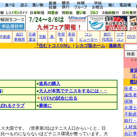
会計
引越
学習
美容
コン
旅行
ツア
不動産
宅配
車
DVD
事務所
運送
塾
院
ピューター
代理店
コン
『住むトコ.COM』
|
シカゴ版ホーム
|
連絡先
|
トコ
賃
リ
電
●
道具の購入
医者・
編
）
●
大人が本気でテニスをするには・・
歯医者
▼
USTAの試合に出る
保険
ばれるクラブ
●
最後に
弁護士
不動産
銀行・
人材派
ニス大国です。（世界第2位はテニス人口からいくと、日
会計事
は比べものにならないほどテニス環境が整っています。大