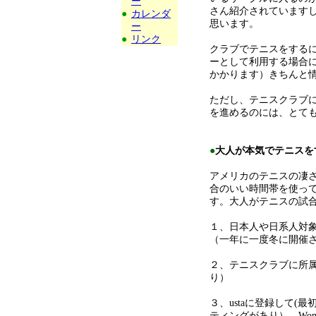
ー
さん紹介されています
●
カレンダ
思います。
ー
●
リンク
クラブでテニスをする
ーとして利用する場合に
かかります）きちんと
ただし、テニスクラブ
を進めるのには、とて
●
大人が本気でテニスを
アメリカのテニスの凄
合のいい時間帯を使っ
す。大人がテニスの試
１、日本人や日系人対
（一年に一度冬に開催
２、テニスクラブに所
り）
３、ustaに登録して(
ティングがあり）、Wo