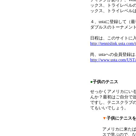
ックス、トライレベル
ックス、トライレベル
４、ustaに登録して
ダブルスのトーナメン
日程は、このサイトに
http://tennislink.usta.com
尚、ustaへの会員登
http://www.usta.com/UST
●
子供のテニス
せっかくアメリカにい
んか？最初はご自分で
ですし、テニスクラブ
てもいいでしょう。
▼
子供にテニス
アメリカに来たば
スで学ぶので、