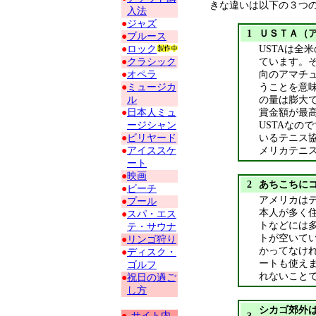
きな違いは以下の３つ
入法
●
ジャズ
1
ＵＳＴＡ（
●
ブルース
●
ロック
USTAは全
●
クラシック
ています。そ
●
オペラ
向のアマチュ
●
ミュージカ
うことを意味
ル
の量は膨大
●
日本人ミュ
賞金額が最高
ージシャン
USTAなの
●
ビリヤード
いるテニス
●
アイススケ
メリカテニス
ート
●
映画
2
あちこちに
●
ビーチ
アメリカは
●
プール
本人が多く
●
スパ・エス
トなどには
テ・サウナ
トが空いて
●
リンゴ狩り
かってなけ
●
ディスク・
ートも使え
ゴルフ
れないこと
●
祝日の過ご
し方
シカゴ郊外
●
サイト内