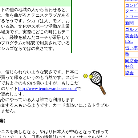
コンピ
ストの他の地域の人から言わせると、
ター・
は、角を曲がるとテニスクラブがある
トワー
するそうです。シカゴは人、モノ、お
新聞
ている為、文化やスポーツ活動が非常
ゴルフ
い場所です。実際にどこの町にもテニ
英会話
あり、経験を積んだコーチが常駐して
ESL
のプログラムが格安で用意されている
習い事
はシカゴならではの良さです。
塾
同窓会
好会
べ、信じられないような安さです。日本に
協会
が買って帰るというのも当然です。スポー
ブでおよそのものは揃いますが、もしこだ
らのサイト
http://www.tenniswarehouse.com/
で
お奨めします。
熱心にやっている人は誰でも利用します
注文する人もいるようです。カード支払いによるトラブル
きません。
編）
テニスを楽しむなら、やはり日本人が中心となって作って
がよいでしょう。日系の情報誌には、いいサークルがたく