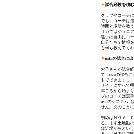
▼
試合経験を積
クラブやコーチ
でも、コーチは
時間と場所を教
リカではジュニ
選手は自由にコ
自分たちで情報
も何も教えてく
▼
ustaの試合に
お子さんが試合経
て、ustaの試
トでできますし
サイトにすべて明記
年ごろから始まり
ブのコーチは選
ustaのシステ
せん。次のこと
初めはＮＯＶＩ
る。まず土地勘
は近場からとい
る。（日本語で