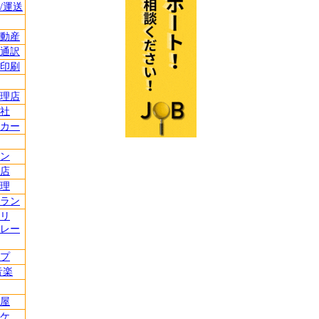
/運送
動産
通訳
印刷
理店
社
カー
ン
店
理
ラン
リ
レー
プ
音楽
屋
ケ