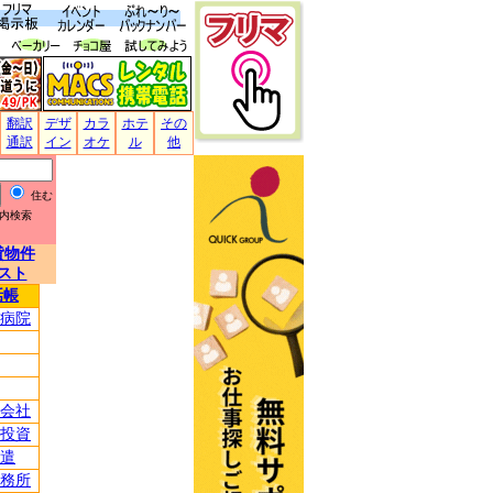
翻訳
デザ
カラ
ホテ
その
通訳
イン
オケ
ル
他
住む
内検索
貸物件
スト
話帳
病院
会社
投資
遣
務所