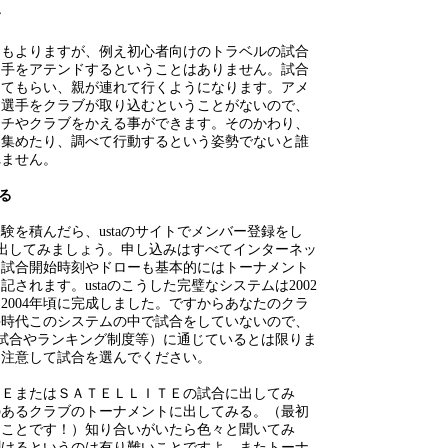
む
にもよりますが、例え初心者向けのトラベルの試合
選手をアテンドするということはありません。試合
えてもらい、親が連れて行くようになります。アメ
ア選手をクラブが取り込むということがないので、
ーチやクラブをかえる事ができます。そのかわり、
を集めたり、調べて行動するという姿勢でないと誰
れません。
出る
験を積んだら、ustaのサイトでメンバー登録をし
合に出してみましょう。申し込みはすべてインターネッ
、試合開始時刻やドローも基本的にはトーナメント
されます。ustaのこうした完璧なシステムは2002
2004年頃に完成しました。ですからあなたのクラ
手時代このシステムの中で試合をしていないので、
ム（試合やランキング制度等）に通じているとは限りま
に注意して試合を選んでください。
ＣＥまたはＳＡＴＥＬＬＩＴＥの試合に出してみ
のあるクラブのトーナメントに出してみる。（最初
うことです！）知り合いがいたら色々と聞いてみ
聞けるというのは有り難いことですよ。またトーナ