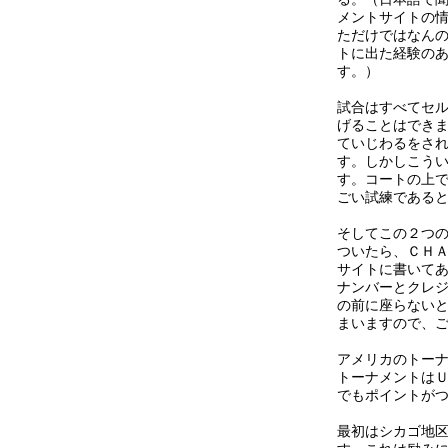
メントサイトの
ただけではなん
トに出た経験の
す。）
試合はすべてセ
げることはでき
ていじわるをさ
す。しかしこう
す。コートの上
ごい試練である
そしてこの２つのレ
ついたら、ＣＨ
サイトに書いて
ナンバーとクレ
の前に座らない
まいますので、
アメリカのトー
トーナメントは
でもポイントが
最初はシカゴ地区