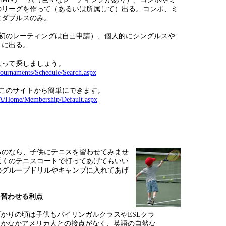
のリーグを作って（あるいは所属して）出る。コンボ、ミ
はダブルスのみ。
（最初のレーティングは自己申請）、個人的にシングルスや
トに出る。
入って探しましょう。
/tournaments/Schedule/Search.aspx
録はこのサイトから簡単にできます。
A/Home/Membership/Default.aspx
るのなら、子供にテニスを習わせてみませ
近くのテニスコートで打ってあげてもいい
のグループドリルやキャンプに入れてあげ
を習わせる利点
かりの頃は子供もバイリンガルクラスやESLクラ
なかなかアメリカ人との接点がなく、英語の自然な