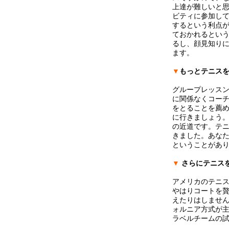
上達が難しいと
ビティに参加し
するという利点
ておかれるとい
るし、顔見知り
ます。
▼
もっとテニス
グループレッス
に関係なくコー
をとることを薦
に行きましょう
の近道です。テ
きました。あな
ということがあ
▼
さらにテニス
アメリカのテニ
やはりコートを
えたりはしませ
ォルニア方式が
ラベルチームの