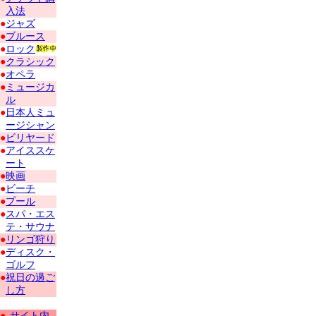
入法
●
ジャズ
●
ブルース
●
ロック
●
クラシック
●
オペラ
●
ミュージカ
ル
●
日本人ミュ
ージシャン
●
ビリヤード
●
アイススケ
ート
●
映画
●
ビーチ
●
プール
●
スパ・エス
テ・サウナ
●
リンゴ狩り
●
ディスク・
ゴルフ
●
祝日の過ご
し方
●
サイト内