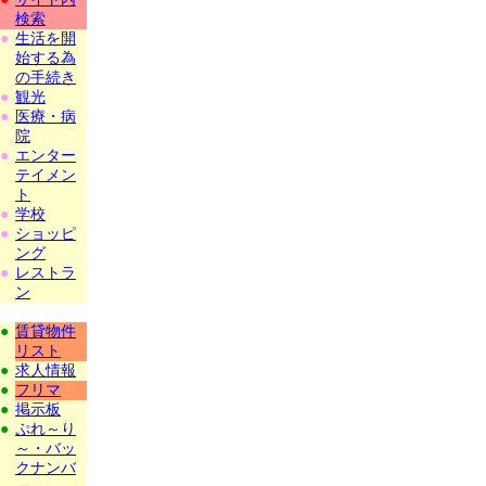
検索
●
生活を開
始する為
の手続き
●
観光
●
医療・病
院
●
エンター
テイメン
ト
●
学校
●
ショッピ
ング
●
レストラ
ン
●
賃貸物件
リスト
●
求人情報
●
フリマ
●
掲示板
●
ぷれ～り
～・バッ
クナンバ