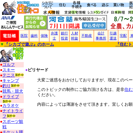
弁護
銀行
人材
会計
引越
医院
歯科
保険
不動産
宅配
士
投資
斡旋
事務所
運送
▼
『シカゴで遊ぶ』のホーム
『住むト
●
ゴルフ
●
スキー
●
ビリヤード
●
テニス
大変ご迷惑をおかけしておりますが、現在このペー
●
キャンプ
●
釣り
このトピックの制作にご協力頂ける方は、是非
住む
●
競馬・競犬
ください。
●
ドライブ
内容によっては薄謝をさせて頂きます。宜しくお願
●
カラオケ
●
ナイトライ
フ
●
スポーツ観
戦
●
チケット購