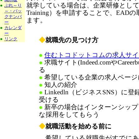
就学している場合は、企業研修としてOPT（Opt
●
ぷれ～り
～・バッ
Training）を申請することで、EA
クナンバ
ます。
ー
●
カレンダ
ー
◆
就職先の見つけ方
●
リンク
●
住むトコドットコムの求人サ
●
求職サイト(Indeed.comやCareerb
る
●
希望している企業の求人ページ
●
知人の紹介
●
Linkedln（ビジネスSNS）
受ける
●
新卒の場合はインターンシップ
な採用をしてもらう
◆
就職活動を始める前に
希望している就職先がすでにあ