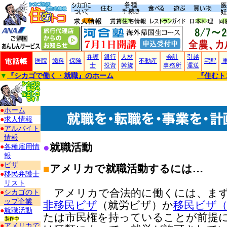
弁護
銀行
人材
会計
引越
医院
歯科
保険
不動産
宅配
士
投資
斡旋
事務所
運送
▼
『
シカゴで働く・就職
』のホーム
『住むト
●
ホーム
●
求人情報
●
アルバイト
情報
●
就職活動
●
各種雇用情
報
●
ビザ
■
アメリカで就職活動するには…
●
移民弁護士
リスト
アメリカで合法的に働くには、まず
●
シカゴのト
ップ企業
非移民ビザ
（就労ビザ）か
移民ビザ
●
就職活動
たは市民権を持っていることが前提
●
アメリカで