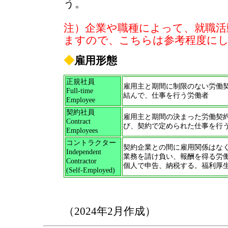
う。
注）企業や職種によって、就職活
ますので、こちらは参考程度に
◆
雇用形態
正規社員
雇用主と期間に制限のない労働
Full-time
結んで、仕事を行う労働者
Employee
契約社員
雇用主と期間の決まった労働契
Contract
び、契約で定められた仕事を行
Employees
コントラクター
契約企業との間に雇用関係はな
Independent
業務を請け負い、報酬を得る労
Contractor
個人で申告、納税する。福利厚
(Self-Employed)
（2024年2月作成）