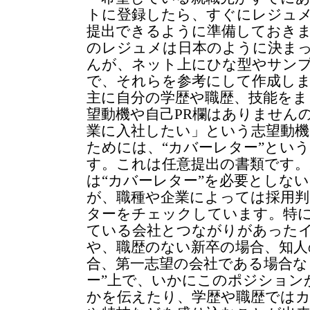
トに登録したら、すぐにレジュ
提出できるように準備しておき
のレジュメは日本のように決ま
んが、ネット上にひな型やサン
で、それらを参考にして作成し
主に自分の学歴や職歴、技能をま
望動機や自己PR欄はありません
業に入社したい」という志望動機
ためには、“カバーレター”とい
す。これは任意提出の書類です。
は“カバーレター”を必要としな
が、職種や企業によっては採用
ターをチェックしています。特
ている会社とつながりがあった
や、職歴のない新卒の場合、知人
合、第一志望の会社である場合な
ー”上で、いかにこのポジション
かを伝えたり、学歴や職歴では