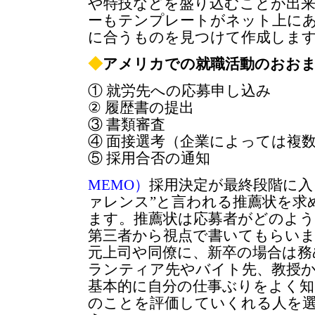
や特技などを盛り込むことが出
ーもテンプレートがネット上に
に合うものを見つけて作成しま
◆
アメリカでの就職活動のおお
① 就労先への応募申し込み
② 履歴書の提出
③ 書類審査
④ 面接選考（企業によっては複
⑤ 採用合否の通知
MEMO）
採用決定が最終段階に入
ァレンス”と言われる推薦状を求
ます。推薦状は応募者がどのよ
第三者から視点で書いてもらいま
元上司や同僚に、新卒の場合は務
ランティア先やバイト先、教授
基本的に自分の仕事ぶりをよく知
のことを評価していくれる人を