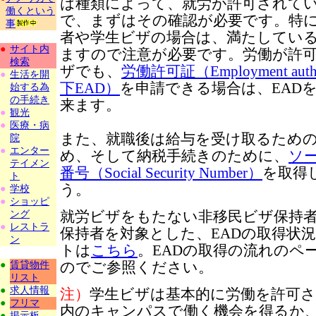
は種類によって、就労が許可されて
働くという
で、まずはその確認が必要です。特
事
者や学生ビザの場合は、満たしてい
●
サイト内
ますので注意が必要です。労働が許
検索
ザでも、
労働許可証（Employment author
●
生活を開
下EAD）
を申請できる場合は、EAD
始する為
の手続き
来ます。
●
観光
●
医療・病
また、就職後は給与を受け取るため
院
●
エンター
め、そして納税手続きのために、
ソ
テイメン
番号（Social Security Number）
を取得
ト
う。
●
学校
●
ショッピ
就労ビザをもたない非移民ビザ保持
ング
●
レストラ
保持者を対象とした、EADの取得状
ン
トは
こちら
。
EADの取得の流れのペ
のでご参照ください。
●
賃貸物件
リスト
●
求人情報
注）
学生ビザは基本的に労働を許可
●
フリマ
内のキャンパスで働く機会を得るか、
●
掲示板