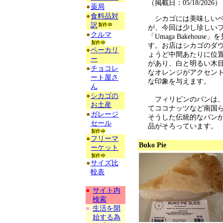
（掲載日：05/18/2026）
●
薬局
●
食料品対
シカゴには美味しいベ
訳
が、今回は少し珍しい
●
クルマ
「Umaga Bakehou
す。お店はシカゴのダ
●
ベーカリ
ょうど中間あたりに位
ー
があり、白と明るい木
●
チョコレ
なオレンジがアクセン
ート屋さ
な印象を与えます。
ん
●
シカゴの
フィリピンのパンは、
お土産
てココナッツなど南国らしい
●
ガレージ
そうした伝統的なパン
セール
品がそろっています。
●
フリーマ
Buko Pie
ーケット
●
サイズ比
較表
●
サイト内
検索
●
生活を開
始する為