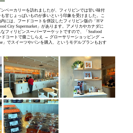
ンベーカリーを訪れましたが、フィリピンでは甘い味付
ンも甘じょっぱいものが多いという印象を受けました。こ
地内には、フードコートを併設したフィリピン版の「Hマ
od City Supermarket」があります。アメリカやカナダに
なフィリピンスーパーマーケットですので、「Seafood
et」のフードコートで腹ごしらえ → グローサリーショッピング →
ehouse」でスイーツやパンを購入、というモデルプランもおす