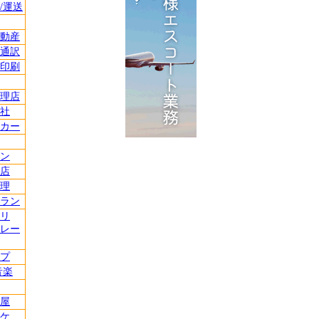
/運送
動産
通訳
印刷
理店
社
カー
ン
店
理
ラン
リ
レー
プ
音楽
屋
ケ