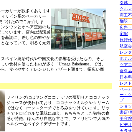
引越し
クルマ
ーカリーが数多くあります
商工不
フィリピン系のベーカリー
翻訳・
se」を見つけたのでご紹介しま
ウンタウンとオヘア空港のち
広告・
置しています。店内は清潔感
宅配
目を基調に、差し色の鮮やか
旅行代
トとなっていて、明るく元気
航空会
レンタ
ホテル
スペイン統治時代や中国文化の影響を受けたもの、そし
食材を使ったものが多く「Umaga Bakehouse」では、
ツアコ
から、食べやすくアレンジしたデザート類まで、幅広い商
食料品
日本料
レスト
ベーカ
ー・ク
フィリングにはヤングココナッツの薄切りとココナッツ
プ
ジュースが使われており、ココナッツミルクやクリーム
ショッ
ではなくコーンスターチでとろみをつけています。リッ
書店/
チでトロピカルな風味に加え、もちもちとした独特の食
感が特徴。ほんのり自然な甘さで、フィリピンで人気の
美容院
ヘルシーなベイクドデザートです。
ビデオ
カラオ