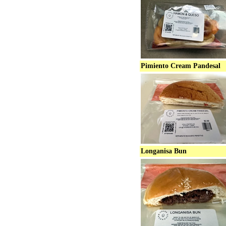
Pimiento Cream Pandesal
Longanisa Bun