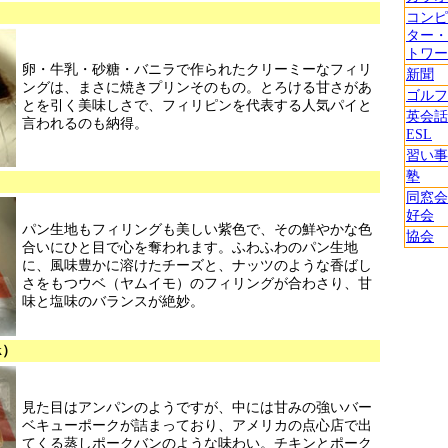
コンピ
ター・
トワー
卵・牛乳・砂糖・バニラで作られたクリーミーなフィリ
新聞
ングは、まさに焼きプリンそのもの。とろける甘さがあ
ゴルフ
とを引く美味しさで、フィリピンを代表する人気パイと
英会話
言われるのも納得。
ESL
習い事
塾
同窓会
好会
パン生地もフィリングも美しい紫色で、その鮮やかな色
協会
合いにひと目で心を奪われます。ふわふわのパン生地
に、風味豊かに溶けたチーズと、ナッツのような香ばし
さをもつウベ（ヤムイモ）のフィリングが合わさり、甘
味と塩味のバランスが絶妙。
rk）
見た目はアンパンのようですが、中には甘みの強いバー
ベキューポークが詰まっており、アメリカの点心店で出
てくる蒸しポークバンのような味わい。チキンとポーク