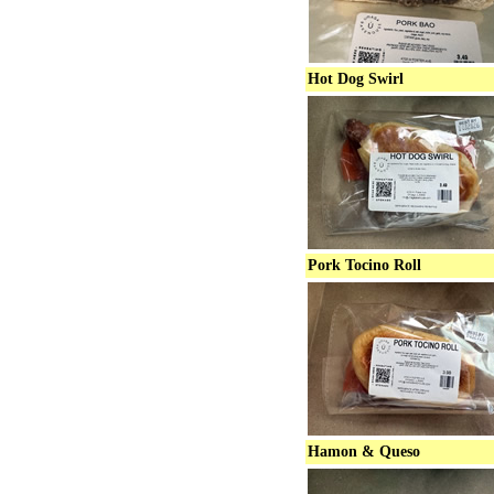
Hot Dog Swirl
Pork Tocino Roll
Hamon & Queso