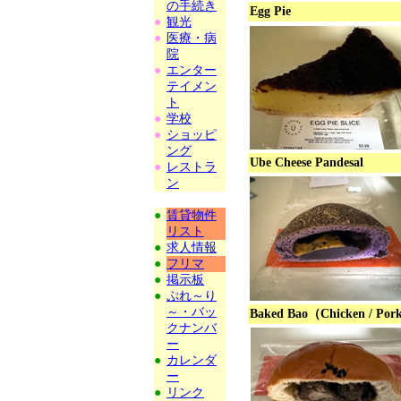
の手続き
Egg Pie
●
観光
●
医療・病
院
●
エンター
テイメン
ト
●
学校
●
ショッピ
ング
Ube Cheese Pandesal
●
レストラ
ン
●
賃貸物件
リスト
●
求人情報
●
フリマ
●
掲示板
●
ぷれ～り
～・バッ
Baked Bao（Chicken / Po
クナンバ
ー
●
カレンダ
ー
●
リンク