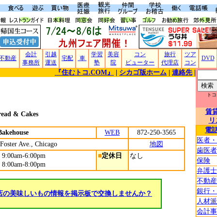
会計
引越
学習
美容
コン
旅行
ツア
不動産
宅配
車
DVD
事務所
運送
塾
院
ピューター
代理店
コン
『住むトコ.COM』
|
シカゴ版ホーム
|
連絡先
|
トコ
賃
read & Cakes
リ
電
akehouse
WEB
872-250-3565
医者・
Foster Ave., Chicago
地図
歯医者
00am-6:00pm
■
定休日
なし
保険
00am-8:00pm
弁護士
不動産
銀行・
店の美味しいもの情報を掲示板で交換しませんか？
人材派
会計事