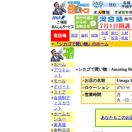
弁護
銀行
人材
医院
歯科
保険
士
投資
斡旋
▼
『
シカゴで買い物
』のホーム
●
ホーム
●
シカゴで買い物：
Amazing B
●
アウトレ
ット
■
お店の名前
Umaga B
●
モール
●
デパート
■
ロケーション
4703 W. 
●
ストア
■
営業時間
月 ：9:
●
会員制デ
火－日：8:
ィスカウ
ント
●
ホームセ
あなたもこのお
ンター
●
家具屋
●
食料品店