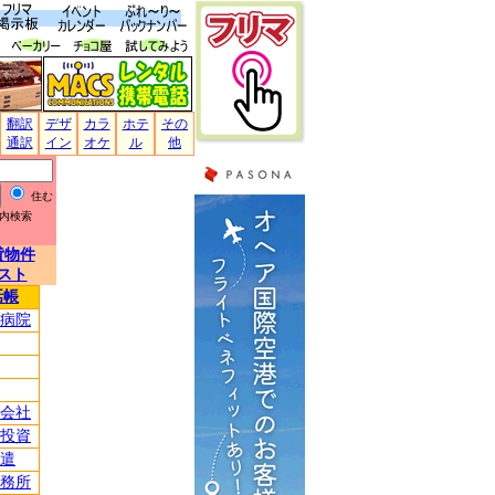
翻訳
デザ
カラ
ホテ
その
通訳
イン
オケ
ル
他
住む
内検索
貸物件
スト
話帳
病院
会社
投資
遣
務所