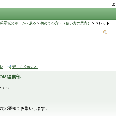
よ
掲示板のホームへ戻る
>
初めての方へ（使い方の案内）
> スレッド
覧
新しく投稿する
COM編集部
:08:56
次の要領でお願いします。