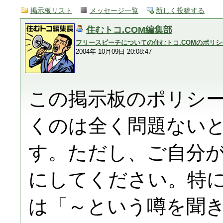
掲示板リスト
メッセージ一覧
新しく投稿する
住むトコ.COM編集部
フリースピーチについての住むトコ.COMのポリシ
2004年 10月09日 20:08:47
この掲示板のポリシ
くのは全く問題ない
す。ただし、ご自分
にしてください。特
は「～という噂を聞