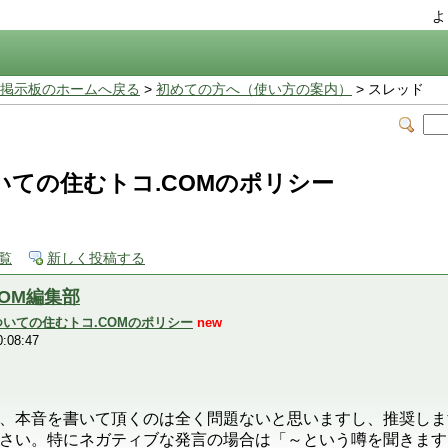
よ
掲示板のホームへ戻る
>
初めての方へ（使い方の案内）
> スレッド
ての住むトコ.COMのポリシー
覧
新しく投稿する
COM編集部
いての住むトコ.COMのポリシー
new
:08:47
、本音を書いて頂くのは全く問題ないと思いますし、推奨しま
さい。特にネガティブな発言の場合は「～という噂を聞きます