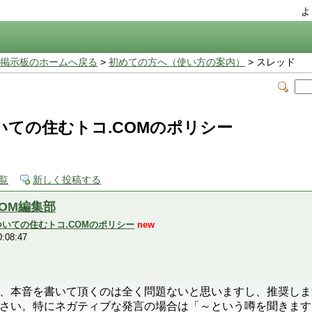
よ
掲示板のホームへ戻る
>
初めての方へ（使い方の案内）
> スレッド
ての住むトコ.COMのポリシー
覧
新しく投稿する
COM編集部
いての住むトコ.COMのポリシー
new
:08:47
、本音を書いて頂くのは全く問題ないと思いますし、推奨しま
さい。特にネガティブな発言の場合は「～という噂を聞きます