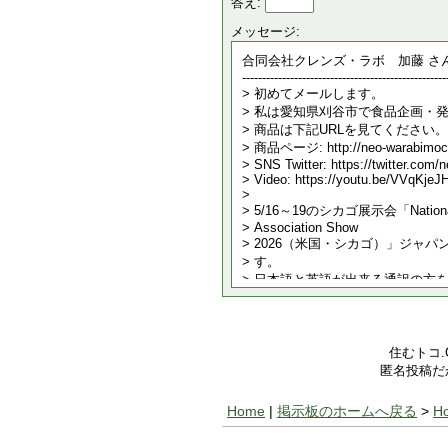
答え:
メッセージ:
住むトコ
匿名投稿だ
Home
|
掲示板のホームへ戻る
>
H