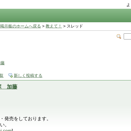
よ
掲示板のホームへ戻る
>
教えて！
> スレッド
加藤
覧
新しく投稿する
ボ 加藤
・発売をしております。
さい。
i.com
]