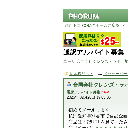
住むトコ.COMのホームに戻る
／
通訳アルバイト募集
ユーザ
合同会社クレンズ・ラボ 
掲示板リスト
メッセージ一
合同会社クレンズ・ラ
通訳アルバイト募集
new
2026年 02月20日 19:03:06
初めてメールします。
私は愛知県刈谷市で食品企画
商品は下記URLを見てくだ
商品ページ: [
neo-warabimoch