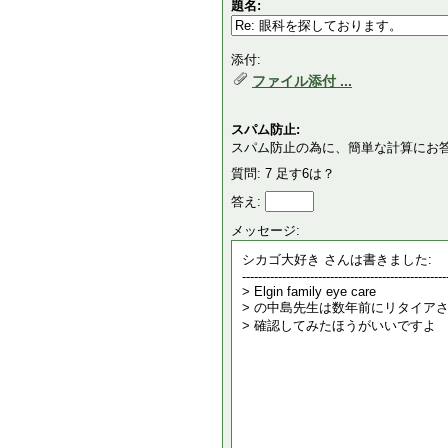
題名:
添付:
ファイル添付 ...
スパム防止:
スパム防止の為に、簡単な計算にお
質問: 7 足す6は？
答え:
メッセージ: