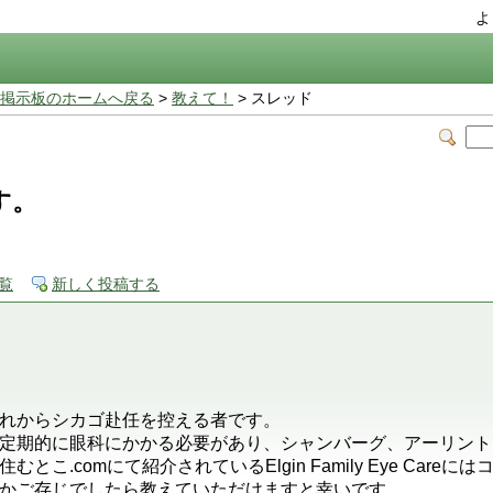
よ
掲示板のホームへ戻る
>
教えて！
> スレッド
す。
覧
新しく投稿する
れからシカゴ赴任を控える者です。
定期的に眼科にかかる必要があり、シャンバーグ、アーリント
こ.comにて紹介されているElgin Family Eye Car
かご存じでしたら教えていただけますと幸いです。