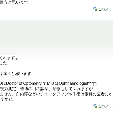
違うと思います
このメッ
:
--------------
てくれますよ
した
とは違うと思います
or of Optometry でＭＤはOphthalmologistです。
try は検眼、視力測定、普通の目の診察、治療もしてくれますが、
ません。白内障などのチェックアップや手術は眼科の医者にか
ないですね。
このメッ