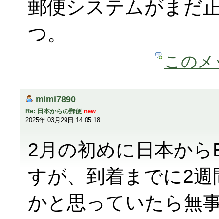
郵便システムがまだ
つ。
このメ
mimi7890
Re: 日本からの郵便
new
2025年 03月29日 14:05:18
2月の初めに日本から
すが、到着までに2週
かと思っていたら無