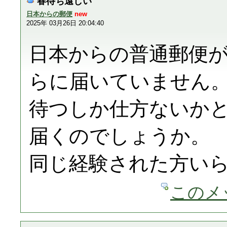
春待ち遠しい
日本からの郵便
new
2025年 03月26日 20:04:40
日本からの普通郵便
らに届いていません
待つしか仕方ないか
届くのでしょうか。
同じ経験された方い
このメ