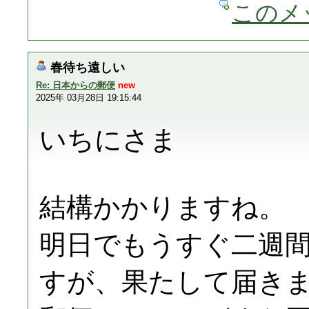
このメ
春待ち遠しい
Re: 日本からの郵便
new
2025年 03月28日 19:15:44
いちにさま
結構かかりますね。
明日でもうすぐ二週
すが、果たして届き