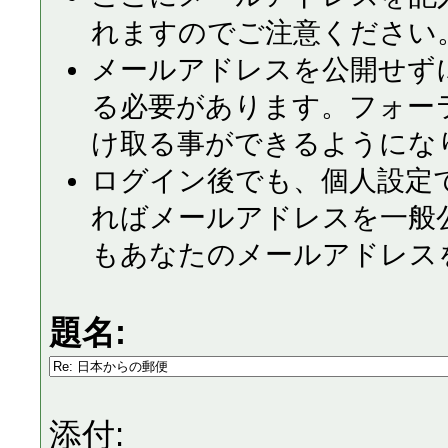
れますのでご注意ください
メールアドレスを公開せず
る必要があります。フォー
け取る事ができるようにな
ログイン後でも、個人設定
ればメールアドレスを一般
もあなたのメールアドレス
題名:
添付: