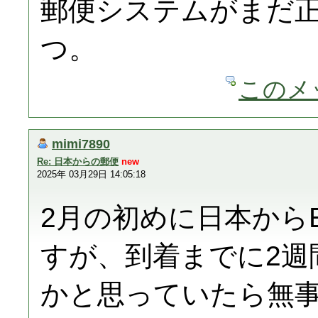
郵便システムがまだ
つ。
このメ
mimi7890
Re: 日本からの郵便
new
2025年 03月29日 14:05:18
2月の初めに日本から
すが、到着までに2週
かと思っていたら無