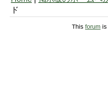
ド
This
forum
is