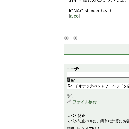
IONAC shower head
[
a.co
]
ユーザ:
題名:
添付:
ファイル添付 ...
スパム防止:
スパム防止の為に、簡単な計算にお
質問: 15 足す23は？