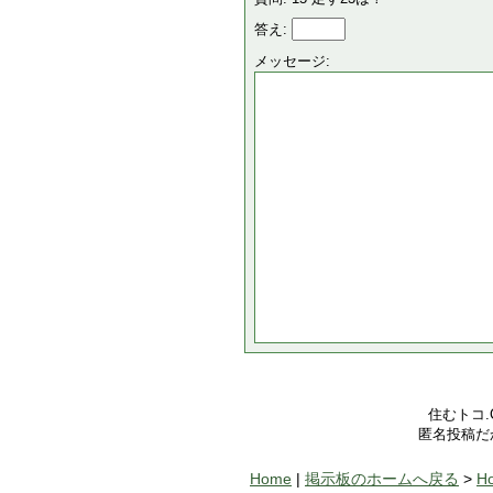
答え:
メッセージ:
住むトコ
匿名投稿だ
Home
|
掲示板のホームへ戻る
>
H