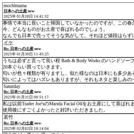
mochimama
日本への土産
new
2025年 01月28日 14:41:32
事情で本当に長いこと帰国していなかったのですが、この春
今、どんなものがお土産で喜ばれるのでしょう。
なんでも日本で売ってそうな気がして。それほど値段はらず
イケ
Re: 日本への土産
new
2025年 01月30日 11:45:25
うちは必ずと言って良い程 Bath & Body Works のハンドソー
20本ぐらい買っていきます。
匂いが色々種類が有りますし、似た様なのは日本にも多少あ
匂いによってはハズレもありますが、それもネタと楽しみの
Saturday
Re: 日本への土産
new
2025年 01月31日 09:51:17
私は以前Trader Joe'sのMarula Facial Oilを
使用後にすごくよかったと好評いただきました。
若竹
Re: 日本への土産
new
2025年 02月02日 18:14:04