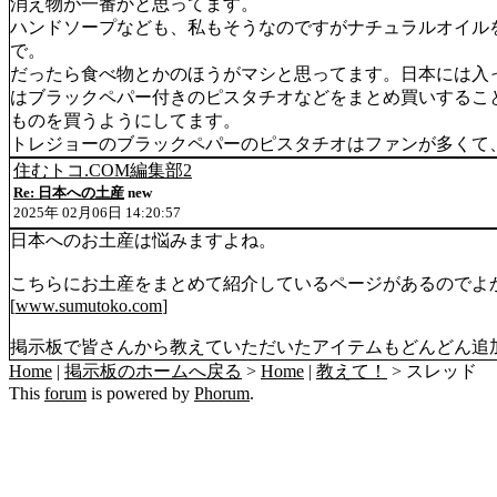
消え物が一番かと思ってます。
ハンドソープなども、私もそうなのですがナチュラルオイル
で。
だったら食べ物とかのほうがマシと思ってます。日本には入
はブラックペパー付きのピスタチオなどをまとめ買いするこ
ものを買うようにしてます。
トレジョーのブラックペパーのピスタチオはファンが多くて
住むトコ.COM編集部2
Re: 日本への土産
new
2025年 02月06日 14:20:57
日本へのお土産は悩みますよね。
こちらにお土産をまとめて紹介しているページがあるのでよ
[
www.sumutoko.com
]
掲示板で皆さんから教えていただいたアイテムもどんどん追
Home
|
掲示板のホームへ戻る
>
Home
|
教えて！
> スレッド
This
forum
is powered by
Phorum
.