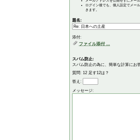
メールアドレスを公開せずにメー
ログイン後でも、個人設定でメー
きます。
題名:
添付:
ファイル添付 ...
スパム防止:
スパム防止の為に、簡単な計算にお
質問: 12 足す12は？
答え:
メッセージ: