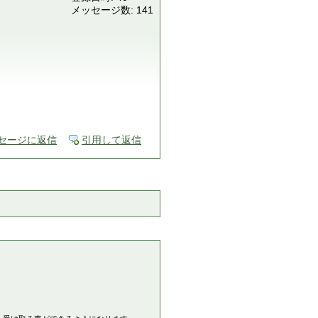
メッセージ数: 141
セージに返信
引用して返信