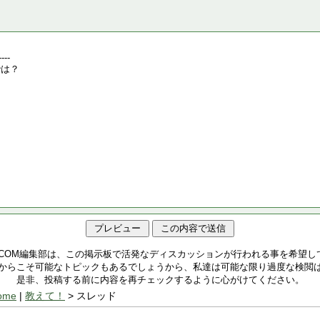
.COM編集部は、この掲示板で活発なディスカッションが行われる事を希望し
からこそ可能なトピックもあるでしょうから、私達は可能な限り過度な検閲
是非、投稿する前に内容を再チェックするように心がけてください。
ome
|
教えて！
> スレッド