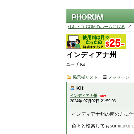
住むトコ.COMのホームに戻る
／
インディアナ州
ユーザ Kit
掲示板リスト
メッセージ一
Kit
インディアナ州
new
2024年 07月02日 21:59:06
インディアナ州の南の方に仕
色々と検索してもsumuto