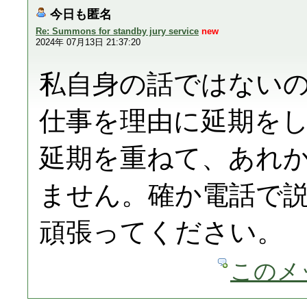
今日も匿名
Re: Summons for standby jury service
new
2024年 07月13日 21:37:20
私自身の話ではない
仕事を理由に延期を
延期を重ねて、あれ
ません。確か電話で
頑張ってください。
このメ