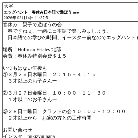
大谷
エッグハント 春休み日本語で遊ぼう
new
2026年 03月14日 11:37:51
春休み 親子で遊ぼうの会
春ですねぇ。一緒に日本語で楽しみましょう。
日本語での学びの時間、イースター前なのでエッグハント
場所：Hoffman Estates 北部
会費：春休み特別会費＄１５
いつもはない午後も
①３月２６日木曜日 ２：１５－４：１５
３才以上のお子さんー
②３月２７日金曜日 １０：００－１１：３０
１才以上のお子さんー
③２８日土曜日 クラフトの会１０：００－１２：００
２才以上から お家の方との工作時間
お問い合わせ
インスタ：mikizyuunana