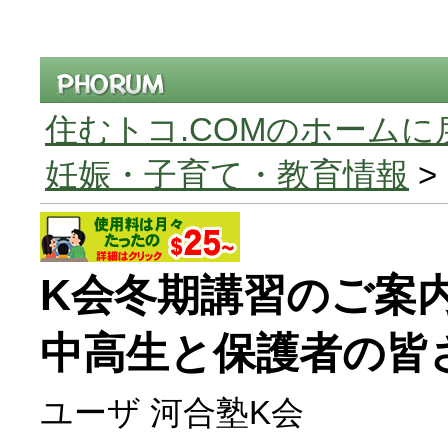
住むトコ.COMのホームに
妊娠・子育て・教育情報
>
K会冬期講習のご案
中高生と保護者の皆
ユーザ 河合塾K会