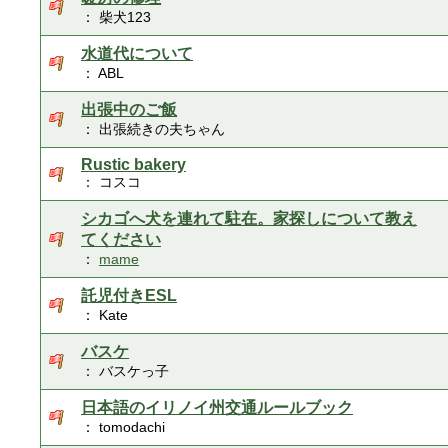
： 柴犬123
水道代について
： ABL
出張中のご飯
： 出張続きの夫ちゃん
Rustic bakery
： コスコ
シカゴへ犬を連れて駐在。家探しについて教え
てください
：
mame
託児付きESL
： Kate
バスケ
： バスケっ子
日本語のイリノイ州交通ルールブック
： tomodachi