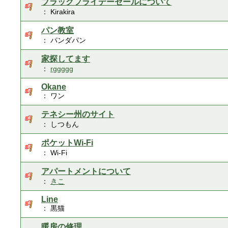
ブラックフライデーセールについて
： Kirakira
パン教室
： パンダパン
家探してます
：
rggggg
Okane
： ワン
テネシー州のサイト
： しつもん
ポケットWi-Fi
： Wi-Fi
アパートメントについて
：
きこ
Line
： 黒猫
暖房の修理