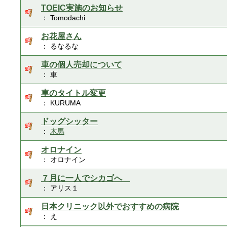
TOEIC実施のお知らせ
： Tomodachi
お花屋さん
： るなるな
車の個人売却について
： 車
車のタイトル変更
： KURUMA
ドッグシッター
：
木馬
オロナイン
： オロナイン
７月に一人でシカゴへ
： アリス１
日本クリニック以外でおすすめの病院
： え