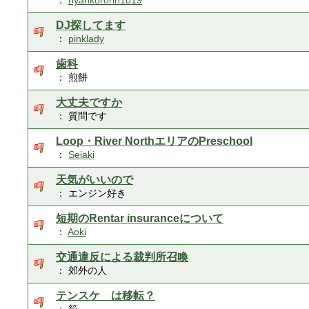
：
nyankororin1019
DJ探してます
：
pinklady
歯科
： 煎餅
大丈夫ですか
： 質問です
Loop・River NorthエリアのPreschool
：
Seiaki
天気がいいので
： エンジン好き
短期のRentar insuranceについて
：
Aoki
交通違反による裁判所召喚
： 郊外の人
テンスケ は移転？