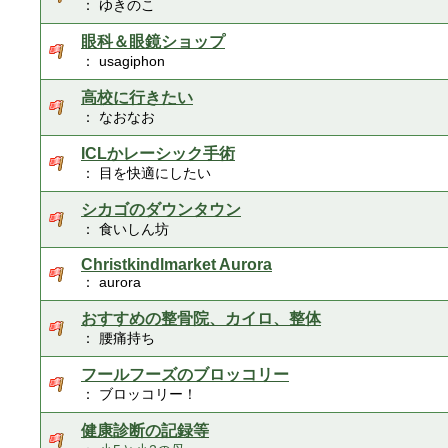
： ゆきのこ
眼科＆眼鏡ショップ
： usagiphon
高校に行きたい
： なおなお
ICLかレーシック手術
： 目を快適にしたい
シカゴのダウンタウン
： 食いしん坊
Christkindlmarket Aurora
： aurora
おすすめの整骨院、カイロ、整体
： 腰痛持ち
フールフーズのブロッコリー
： ブロッコリー！
健康診断の記録等