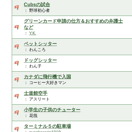
Cubsの試合
： 野球初心者
グリーンカード申請の仕方＆おすすめの弁護士
など
：
Y.K.
ペットシッター
： わんころ
ドッグシッター
： わん子
カナダに飛行機で入国
： コーヒー大好きマン
士道館空手
： アスリート
小学生の子供のチューター
： 花筏
ターミナル５の駐車場