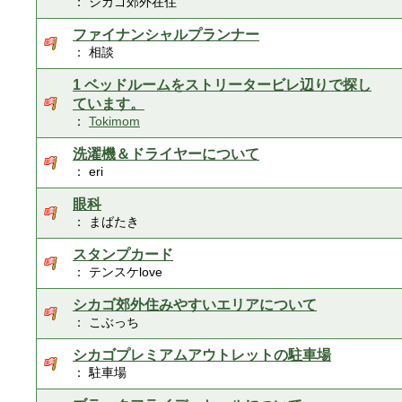
： シカゴ郊外在住
ファイナンシャルプランナー
： 相談
1 ベッドルームをストリータービレ辺りで探し
ています。
：
Tokimom
洗濯機＆ドライヤーについて
： eri
眼科
： まばたき
スタンプカード
： テンスケlove
シカゴ郊外住みやすいエリアについて
： こぶっち
シカゴプレミアムアウトレットの駐車場
： 駐車場