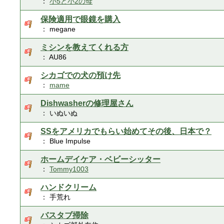
：
小5と小2の母
保険適用で眼鏡を購入
： megane
ミシンを教えてくれる方
： AU86
シカゴでの犬の預け先
：
mame
Dishwasherの修理屋さん
： いぬいぬ
SSをアメリカでもらい始めてその後、日本で？
： Blue Impulse
ホームデイケア・ベビーシッター
：
Tommy1003
ハンドクリーム
： 手荒れ
バスタブ掃除